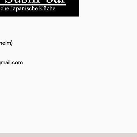
heim)
gmail.com