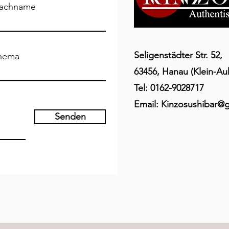
achname
Seligenstädter Str. 52,
hema
63456, Hanau (Klein-Au
Tel: 0162-9028717
Email:
Kinzosushibar@
Senden