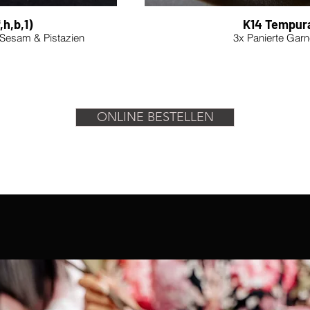
,h,b,1)
K14 Tempura
 Sesam & Pistazien
3x Panierte Garn
ONLINE BESTELLEN