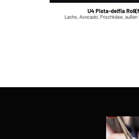
U4 Pista-delfia Roll(f
Lachs, Avocado, Frischkäse, außen