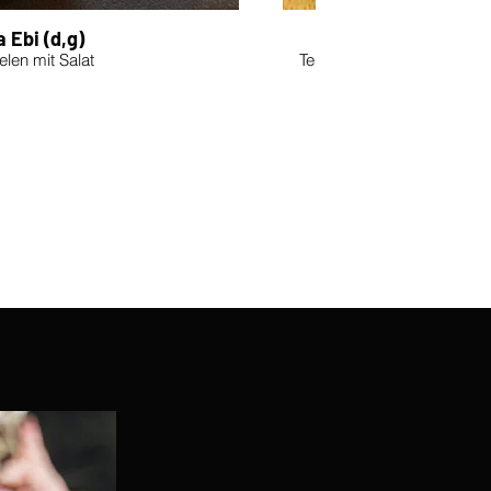
 Ebi (d,g)
R2 Dra
elen mit Salat
Tempura Ebi, außen Avoca