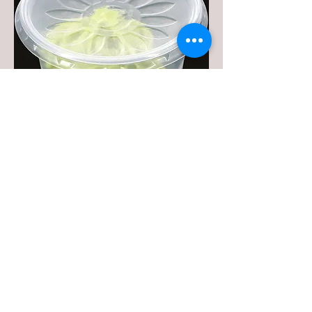
Wasabi (50ml)
€1
Soja sauce(10ml)
€0.30