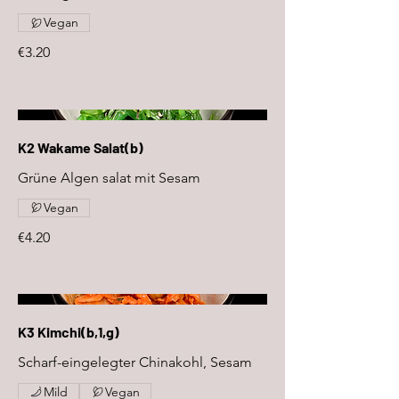
Vegan
€3.20
K2 Wakame Salat(b)
Grüne Algen salat mit Sesam
Vegan
€4.20
K3 Kimchi(b,1,g)
Scharf-eingelegter Chinakohl, Sesam
Mild
Vegan