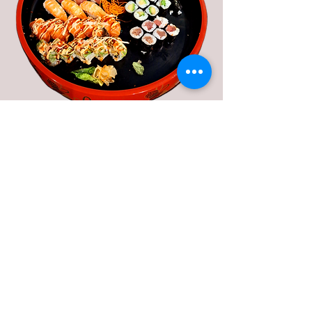
P3 KINZO Partybox- 3 (44stk)(f,g,h,d)
Makis: (6xGurke, 6xLachs, 6x Avocado,
6xTuna),
Nigiri: (3xLachs, 3xThunfisch, 3xEbi),
5stk Tiger roll, 5stk Dragon Roll,
44,90 €