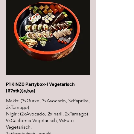
P1 KINZO Partybox-1 Vegetarisch
(37stk)(e,b,a)
Makis: (3xGurke, 3xAvocado, 3xPaprika,
3xTamago)
Nigiri: (2xAvocado, 2xInarii, 2xTamago)
9xCalifornia Vegetarisch, 9xFuto
Vegetarisch,