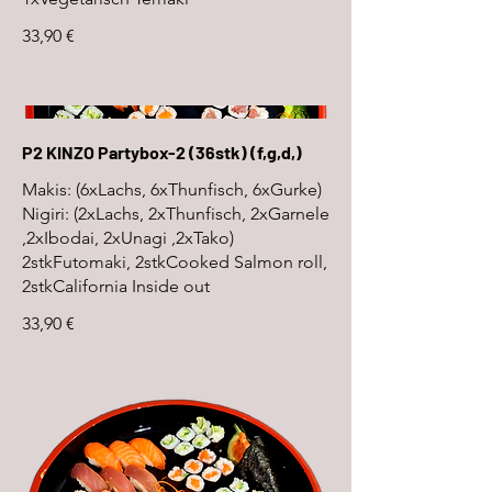
33,90 €
P2 KINZO Partybox-2 (36stk) (f,g,d,)
Makis: (6xLachs, 6xThunfisch, 6xGurke)
Nigiri: (2xLachs, 2xThunfisch, 2xGarnele
,2xIbodai, 2xUnagi ,2xTako)
2stkFutomaki, 2stkCooked Salmon roll,
2stkCalifornia Inside out
33,90 €